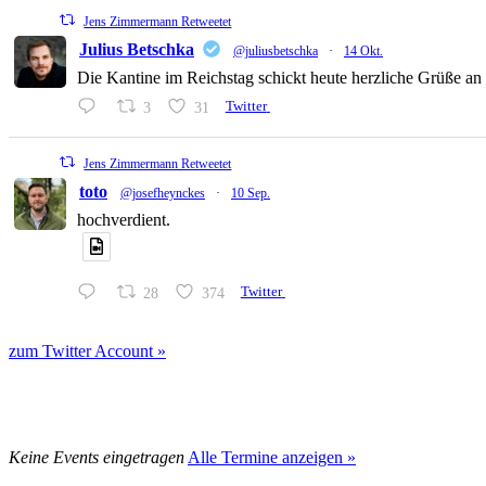
Jens Zimmermann Retweetet
Julius Betschka
@juliusbetschka
·
14 Okt.
Die Kantine im Reichstag schickt heute herzliche Grüße an
3
31
Twitter
Jens Zimmermann Retweetet
toto
@josefheynckes
·
10 Sep.
hochverdient.
28
374
Twitter
zum Twitter Account »
Keine Events eingetragen
Alle Termine anzeigen »