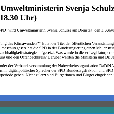
 Umweltministerin Svenja Schulze
 18.30 Uhr)
D) wird Umweltministerin Svenja Schulze am Dienstag, den 3. Augus
ng des Klimawandels?“ lautet der Titel der öffentlichen Veranstaltung
imaschutzgesetz hat die SPD in der Bundesregierung einen Meilenstein
Nachhaltigkeitsstrategie aufgesetzt. Was wurde in dieser Legislaturper
burg und den Offenbachkreis? Darüber werden die Ministerin und Dr
der der Verbandsversammlung der Nahverkehrsorganisation DaDiNA, we
ann, digitalpolitischer Sprecher der SPD-Bundestagsfraktion und SPD
turperiode geben. Nicht zuletzt sind Bürgerinnen und Bürger eingelade