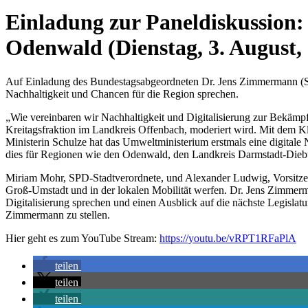
Einladung zur Paneldiskussion:
Odenwald (Dienstag, 3. August,
Auf Einladung des Bundestagsabgeordneten Dr. Jens Zimmermann (SP
Nachhaltigkeit und Chancen für die Region sprechen.
„Wie vereinbaren wir Nachhaltigkeit und Digitalisierung zur Bekämpfu
Kreitagsfraktion im Landkreis Offenbach, moderiert wird. Mit dem Kl
Ministerin Schulze hat das Umweltministerium erstmals eine digitale 
dies für Regionen wie den Odenwald, den Landkreis Darmstadt-Die
Miriam Mohr, SPD-Stadtverordnete, und Alexander Ludwig, Vorsitzen
Groß-Umstadt und in der lokalen Mobilität werfen. Dr. Jens Zimmerm
Digitalisierung sprechen und einen Ausblick auf die nächste Legisla
Zimmermann zu stellen.
Hier geht es zum YouTube Stream:
https://youtu.be/vRPT1RFaPlA
teilen
teilen
teilen