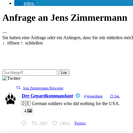
teilen
Anfrage an Jens Zimmermann
—
Sie haben eine Anfrage oder ein Anliegen, dass Sie mir mitteilen möc
↓ öffnen
↑ schließen
Jens Zimmermann Retweetet
Der Gepardkommandant
@gepardtatze
·
23 Jan.
🇩🇪 German soldiers who did nothing for the USA.
4
2207
13055
Twitter