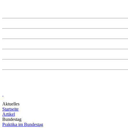
SPD Darmstadt-Dieburg
SPD Groß-Umstadt
SPD Hessen
SPD Kreis Offenbach
SPD Odenwald
SPD.de
Aktuelles
Startseite
Artikel
Bundestag
Praktika im Bundestag