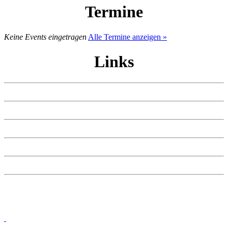
Termine
Keine Events eingetragen
Alle Termine anzeigen »
Links
SPD Darmstadt-Dieburg
SPD Groß-Umstadt
SPD Hessen
SPD Kreis Offenbach
SPD Odenwald
SPD.de