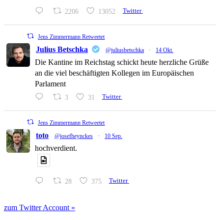
2206
13052
Twitter
Jens Zimmermann Retweetet
Julius Betschka
@juliusbetschka
·
14 Okt.
Die Kantine im Reichstag schickt heute herzliche Grüße
an die viel beschäftigten Kollegen im Europäischen
Parlament
3
31
Twitter
Jens Zimmermann Retweetet
toto
@josefheynckes
·
10 Sep.
hochverdient.
28
375
Twitter
zum Twitter Account »