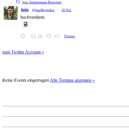
Jens Zimmermann Retweetet
toto
@josefheynckes
·
10 Sep.
hochverdient.
28
375
Twitter
zum Twitter Account »
Keine Events eingetragen
Alle Termine anzeigen »
SPD Darmstadt-Dieburg
SPD Groß-Umstadt