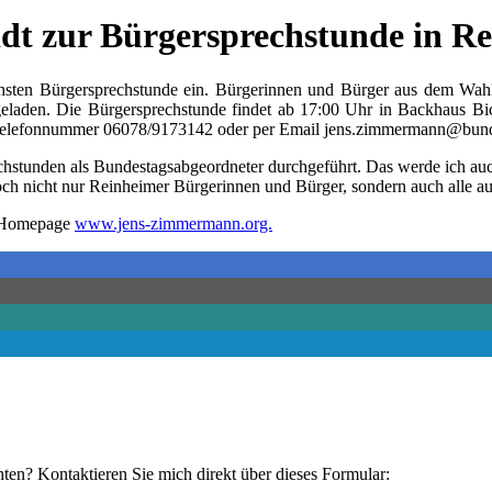
t zur Bürgersprechstunde in Re
ten Bürgersprechstunde ein. Bürgerinnen und Bürger aus dem Wahlkrei
geladen. Die Bürgersprechstunde findet ab 17:00 Uhr in Backhaus Bic
r Telefonnummer 06078/9173142 oder per Email jens.zimmermann@bunde
rechstunden als Bundestagsabgeordneter durchgeführt. Das werde ich auc
och nicht nur Reinheimer Bürgerinnen und Bürger, sondern auch alle 
er Homepage
www.jens-zimmermann.org.
hten? Kontaktieren Sie mich direkt über dieses Formular: