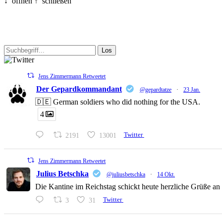
↓ öffnen
↑ schließen
Jens Zimmermann Retweetet
Der Gepardkommandant
@gepardtatze
·
23 Jan.
🇩🇪 German soldiers who did nothing for the USA.
4
2191
13001
Twitter
Jens Zimmermann Retweetet
Julius Betschka
@juliusbetschka
·
14 Okt.
Die Kantine im Reichstag schickt heute herzliche Grüße an
3
31
Twitter